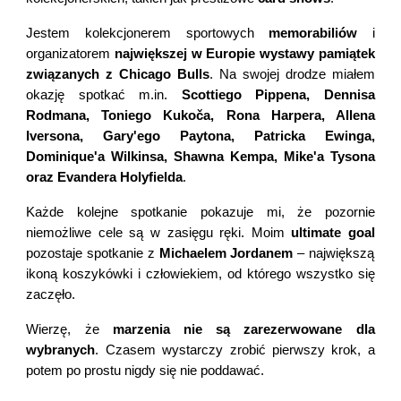
Jestem kolekcjonerem sportowych
memorabiliów
i
organizatorem
największej w Europie wystawy pamiątek
związanych z Chicago Bulls
. Na swojej drodze miałem
okazję spotkać m.in.
Scottiego Pippena, Dennisa
Rodmana, Toniego Kukoča, Rona Harpera, Allena
Iversona, Gary'ego Paytona, Patricka Ewinga,
Dominique'a Wilkinsa, Shawna Kempa, Mike'a Tysona
oraz Evandera Holyfielda
.
Każde kolejne spotkanie pokazuje mi, że pozornie
niemożliwe cele są w zasięgu ręki. Moim
ultimate goal
pozostaje spotkanie z
Michaelem Jordanem
– największą
ikoną koszykówki i człowiekiem, od którego wszystko się
zaczęło.
Wierzę, że
marzenia nie są zarezerwowane dla
wybranych
. Czasem wystarczy zrobić pierwszy krok, a
potem po prostu nigdy się nie poddawać.